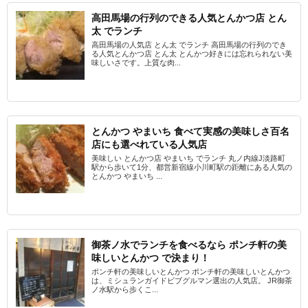
高田馬場の行列のできる人気とんかつ店 とん
太 でランチ
高田馬場の人気店 とん太 でランチ 高田馬場の行列のでき
る人気とんかつ店 とん太 とんかつ好きには忘れられない美
味しいさです。上質な肉...
とんかつ やまいち 食べて実感の美味しさ百名
店にも選べれている人気店
美味しい とんかつ店 やまいち でランチ 丸ノ内線J淡路町
駅から歩いて1分、都営新宿線小川町駅の距離にある人気の
とんかつ やまいち ...
御茶ノ水でランチを食べるなら ポンチ軒の美
味しいとんかつ で決まり！
ポンチ軒の美味しいとんかつ ポンチ軒の美味しいとんかつ
は、ミシュランガイドビブグルマン選出の人気店。 JR御茶
ノ水駅から歩くこ...