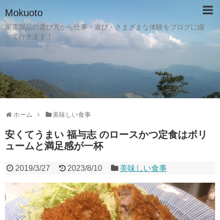
Mokuoto
家電製品の選び方から仕事・遊び・さまざまな体験をブログに綴
って行きます！
ホーム
美味しい食事
安くてうまい 福与志 のロースかつ定食はボリ
ュームと満足感が一杯
2019/3/27
2023/8/10
美味しい食事