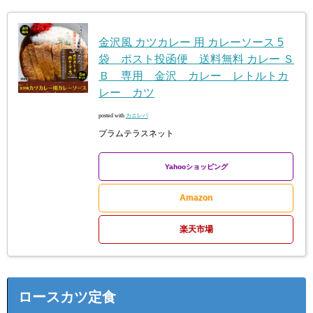
金沢風 カツカレー 用 カレーソース 5
袋 ポスト投函便 送料無料 カレー Ｓ
Ｂ 専用 金沢 カレー レトルトカ
レー カツ
posted with
カエレバ
プラムテラスネット
Yahooショッピング
Amazon
楽天市場
ロースカツ定食