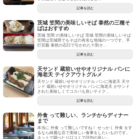
記事を読む
茨城 笠間の美味しいそば 泰然の三種そ
ばはおすすめ
茨城 笠間 の美味しいそば 茨城 笠間の美味しいそば
笠間は茨城県でもそばの有名な地域の一つです。手
打百藝 泰然の石臼で引かれた十割そ...
記事を読む
天サンド 蔵前いせやオリジナル パンに
海老天 テイクアウトグルメ
天サンド 蔵前いせやオリジナル パンに海老天 天サ
ンド 蔵前いせやオリジナル パンに海老天 がサンド
された美味しくてコスパも良いテイク...
記事を読む
外食 って難しい、ランチからディナー
まで
本当に 外食 って難しいですね！ せっかく 外食 をす
るなら綺麗な店で美味しい食事をしたいものです。
ネットで調べたり口コミで評判の良い...