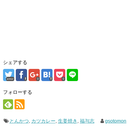
シェアする
error
0
0
フォローする
とんかつ
,
カツカレー
,
生姜焼き
,
福与志
gsotomon