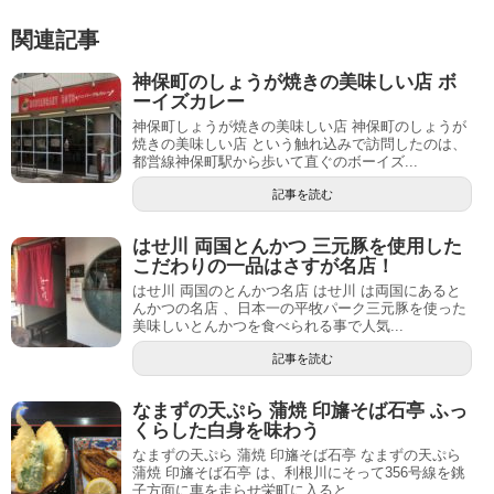
関連記事
神保町のしょうが焼きの美味しい店 ボ
ーイズカレー
神保町しょうが焼きの美味しい店 神保町のしょうが
焼きの美味しい店 という触れ込みで訪問したのは、
都営線神保町駅から歩いて直ぐのボーイズ...
記事を読む
はせ川 両国とんかつ 三元豚を使用した
こだわりの一品はさすが名店！
はせ川 両国のとんかつ名店 はせ川 は両国にあると
んかつの名店 、日本一の平牧パーク三元豚を使った
美味しいとんかつを食べられる事で人気...
記事を読む
なまずの天ぷら 蒲焼 印旛そば石亭 ふっ
くらした白身を味わう
なまずの天ぷら 蒲焼 印旛そば石亭 なまずの天ぷら
蒲焼 印旛そば石亭 は、利根川にそって356号線を銚
子方面に車を走らせ栄町に入ると...