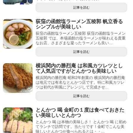
記事を読む
荻窪の函館塩ラーメン五稜郭 帆立香る
シンプルが美味しい
荻窪の函館塩ラーメン五稜郭 荻窪の函館塩ラーメン
五稜郭 では、本場函館の塩ラーメンが味わえる貴重
なお店、さまざまな凝ったラーメンも良い...
記事を読む
横浜関内の勝烈庵 は和風カツレツとし
て人気店ですがとんかつも美味しい
横浜関内の勝烈庵 昭和2年創業の 横浜関内の勝烈庵
は地元では有名なとんかつ店です。特に和風カツレ
ツは初代が和風にアレンジして完成させ...
記事を読む
とんかつ 喝 金町の１度は食べておきた
い美味しいとんかつ
とんかつ 喝 は本物の美味しさ！ とんかつ 喝 に初め
てランチで訪問です。当たりです！金町でこんな美
味しいとんかつが食べられるとは・・...