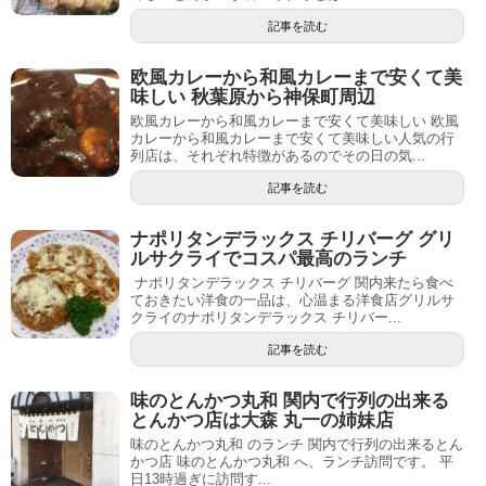
記事を読む
欧風カレーから和風カレーまで安くて美
味しい 秋葉原から神保町周辺
欧風カレーから和風カレーまで安くて美味しい 欧風
カレーから和風カレーまで安くて美味しい人気の行
列店は、それぞれ特徴があるのでその日の気...
記事を読む
ナポリタンデラックス チリバーグ グリ
ルサクライでコスパ最高のランチ
ナポリタンデラックス チリバーグ 関内来たら食べ
ておきたい洋食の一品は、心温まる洋食店グリルサ
クライのナポリタンデラックス チリバー...
記事を読む
味のとんかつ丸和 関内で行列の出来る
とんかつ店は大森 丸一の姉妹店
味のとんかつ丸和 のランチ 関内で行列の出来るとん
かつ店 味のとんかつ丸和 へ、ランチ訪問です。 平
日13時過ぎに訪問す...