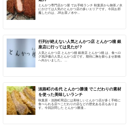
とんかつ専門店かつ屋 でお手軽ランチ 秋葉原から御茶ノ水
にかけては人気のとんかつ店の多いエリアです。今回お邪
魔したのは、JRお茶ノ水や...
行列が絶えない人気とんかつ店 とんかつ檍 銀
座店に行っては見たが？
人気とんかつ店 とんかつ檍 銀座店 とんかつ檍 は、食べロ
グ高評価の人気とんかつ店です。期待に胸を膨らませ新橋
へ向かいました。 ...
淡路町の名代 とんかつ勝漫 でこだわりの素材
を使った美味しいランチ
秋葉原・淡路町周辺には美味しいとんかつ店が多く手軽に
食べられる店〜こだわりの店などの歴史ある店もありま
す。今回訪問した とんかつ勝漫...