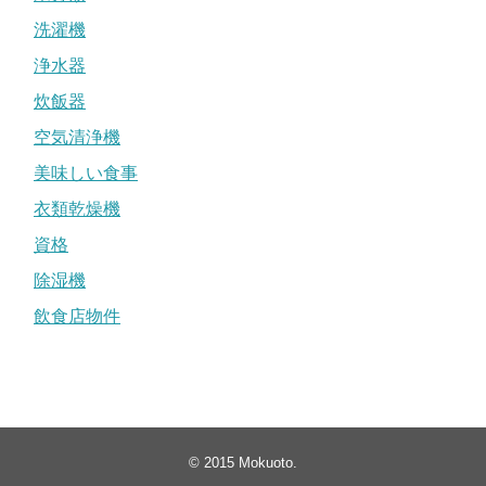
洗濯機
浄水器
炊飯器
空気清浄機
美味しい食事
衣類乾燥機
資格
除湿機
飲食店物件
© 2015
Mokuoto
.