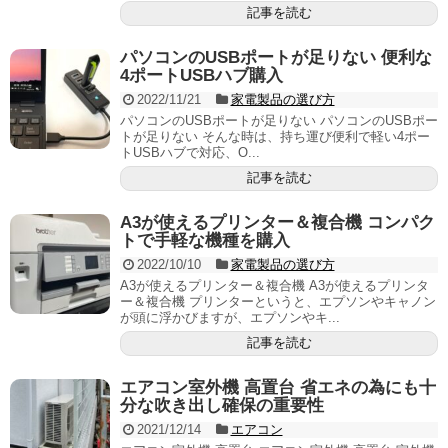
記事を読む
パソコンのUSBポートが足りない 便利な
4ポートUSBハブ購入
2022/11/21
家電製品の選び方
パソコンのUSBポートが足りない パソコンのUSBポー
トが足りない そんな時は、持ち運び便利で軽い4ポー
トUSBハブで対応、O...
記事を読む
A3が使えるプリンター＆複合機 コンパク
トで手軽な機種を購入
2022/10/10
家電製品の選び方
A3が使えるプリンター＆複合機 A3が使えるプリンタ
ー＆複合機 プリンターというと、エプソンやキャノン
が頭に浮かびますが、エプソンやキ...
記事を読む
エアコン室外機 高置台 省エネの為にも十
分な吹き出し確保の重要性
2021/12/14
エアコン