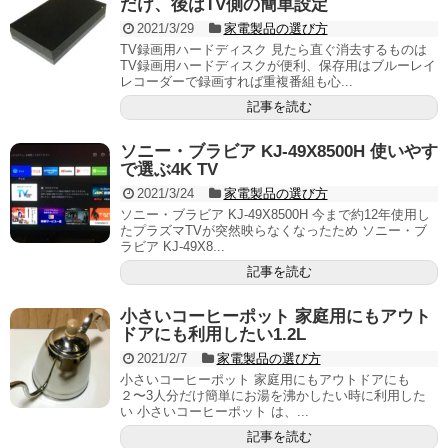
だけ、後はTV側の簡単設定
2021/3/29
家電製品の選び方
TV録画用ハードディスク 見たら直ぐ消去するものは
TV録画用ハードディスクが便利、保存用はブルーレイ
レコーダーで録画すれば重複番組も心...
記事を読む
ソニー・ブラビア KJ-49X8500H 使いやす
で選ぶ4K TV
2021/3/24
家電製品の選び方
ソニー・ブラビア KJ-49X8500H 今まで約12年使用し
たプラズマTVが突然映らなくなったため ソニー・ブ
ラビア KJ-49X8...
記事を読む
小さいコーヒーポット 家庭用にもアウト
ドアにも利用したい1.2L
2021/2/7
家電製品の選び方
小さいコーヒーポット 家庭用にもアウトドアにも
２〜3人分だけ簡単にお湯を沸かしたい時に利用した
い 小さいコーヒーポット は、...
記事を読む