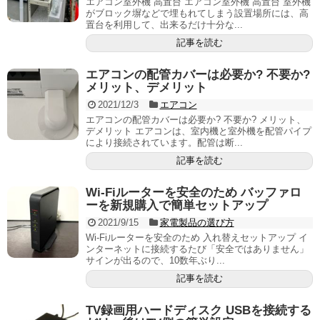
エアコン室外機 高置台 エアコン室外機 高置台 室外機
がブロック塀などで埋もれてしまう設置場所には、高
置台を利用して、出来るだけ十分な...
記事を読む
エアコンの配管カバーは必要か? 不要か?
メリット、デメリット
2021/12/3
エアコン
エアコンの配管カバーは必要か? 不要か? メリット、
デメリット エアコンは、室内機と室外機を配管パイプ
により接続されています。配管は断...
記事を読む
Wi-Fiルーターを安全のため バッファロ
ーを新規購入で簡単セットアップ
2021/9/15
家電製品の選び方
Wi-Fiルーターを安全のため 入れ替えセットアップ イ
ンターネットに接続するたび「安全ではありません」
サインが出るので、10数年ぶり...
記事を読む
TV録画用ハードディスク USBを接続する