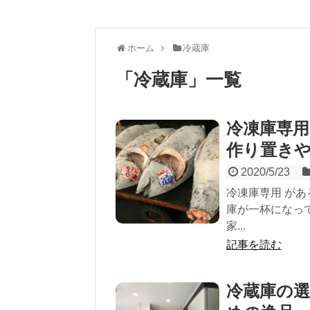
ホーム
冷蔵庫
「
冷蔵庫
」
一覧
冷凍庫専用
作り置き
2020/5/23
冷凍庫専用 があ
庫が一杯になっ
家...
記事を読む
冷蔵庫の選