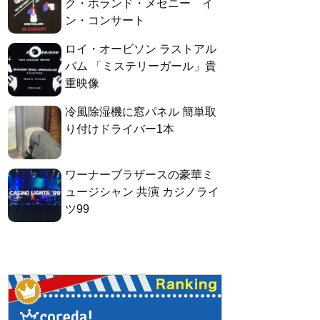
ク・ホランド・メセニー イ
ン・コンサート
ロイ・オービソン ラストアル
バム 「ミステリーガール」貴
重映像
冷風除湿機に窓パネル 簡単取
り付けドライバー1本
ワーナーブラザースの豪華ミ
ュージシャン 共演 カジノライ
ツ99