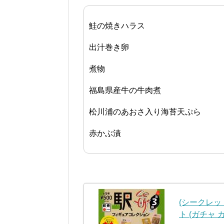
鮭の焼きハラス
出汁巻き卵
煮物
福島県産牛の牛肉煮
松川浦のあおさ入り海苔天ぷら
赤かぶ漬
(シークレッ
ト (ガチャ