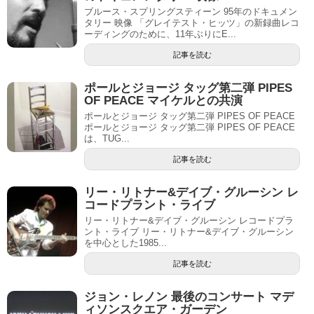
ブルース・スプリングスティーン 95年のドキュメン
タリー 映像 「グレイテスト・ヒッツ」の新録曲レコ
ーディングのために、11年ぶりにE...
記事を読む
ポールとジョージ タッグ第二弾 PIPES
OF PEACE マイケルとの共演
ポールとジョージ タッグ第二弾 PIPES OF PEACE
ポールとジョージ タッグ第二弾 PIPES OF PEACE
は、TUG...
記事を読む
リー・リトナー&デイブ・グルーシン レ
コードプラント・ライブ
リー・リトナー&デイブ・グルーシン レコードプラ
ント・ライブ リー・リトナー&デイブ・グルーシン
を中心とした1985...
記事を読む
ジョン・レノン 最後のコンサート マデ
ィソンスクエア・ガーデン