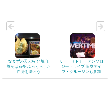
なまずの天ぷら 蒲焼 印
リー・リトナー アンソロ
旛そば石亭 ふっくらした
ジー・ライブ 旧友デイ
白身を味わう
ブ・グルージンも参加