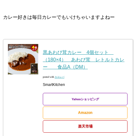
カレー好きは毎日カレーでもいけちゃいますよねー
黒あわび茸カレー 4個セット
（180×4） あわび茸 レトルトカレ
ー 食品A（DM）
posted with
カエレバ
SmartKitchen
Yahooショッピング
Amazon
楽天市場