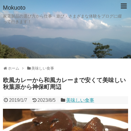
Mokuoto
家電製品の選び方から仕事・遊び・さまざまな体験をブログに綴
って行きます！
ホーム
美味しい食事
欧風カレーから和風カレーまで安くて美味しい
秋葉原から神保町周辺
2019/1/7
2023/8/5
美味しい食事