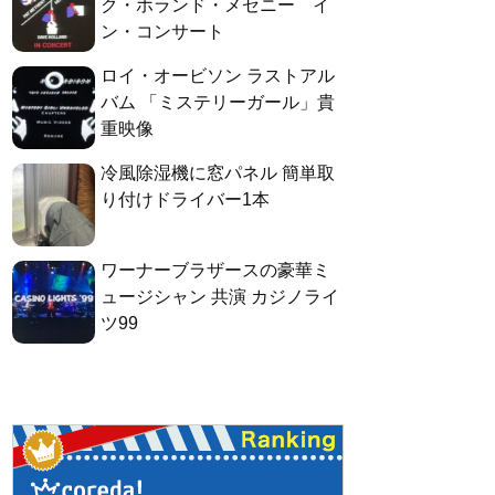
ク・ホランド・メセニー イ
ン・コンサート
ロイ・オービソン ラストアル
バム 「ミステリーガール」貴
重映像
冷風除湿機に窓パネル 簡単取
り付けドライバー1本
ワーナーブラザースの豪華ミ
ュージシャン 共演 カジノライ
ツ99