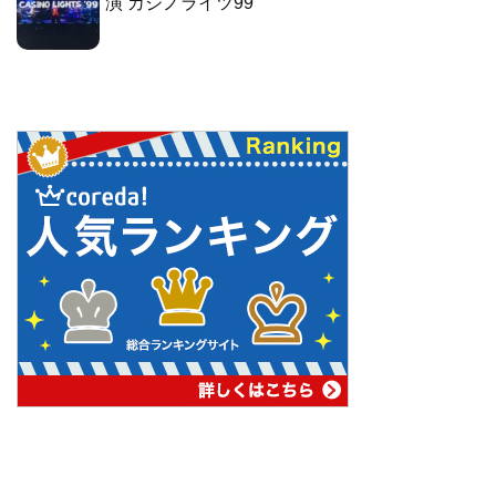
演 カジノライツ99