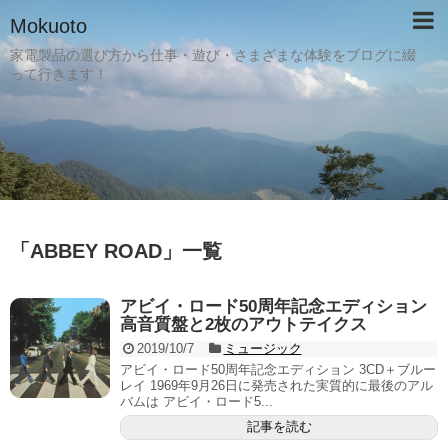
Mokuoto
家電製品の選び方から仕事・遊び・さまざまな体験をブログに綴
って行きます！
「
ABBEY ROAD
」
一覧
アビイ・ロード50周年記念エディション
高音質盤と2枚のアウトテイクス
2019/10/7
ミュージック
アビイ・ロード50周年記念エディション 3CD＋ブルー
レイ 1969年9月26日に発売された実質的に最後のアル
バムは アビイ・ロード5...
記事を読む