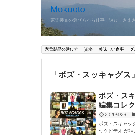
Mokuoto
家電製品の選び方から仕事・遊び・さま
家電製品の選び方
資格
美味しい食事
グ
「
ボズ・スッキャグス
ボズ・スキ
編集コレ
2020/4/26
ボズ・スキャッグ
ックビデオ が詰