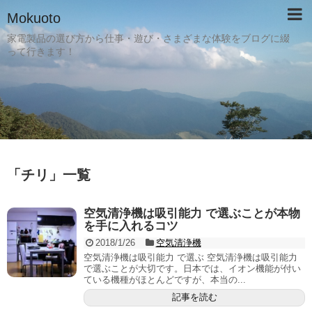
Mokuoto
家電製品の選び方から仕事・遊び・さまざまな体験をブログに綴
って行きます！
「
チリ
」
一覧
空気清浄機は吸引能力 で選ぶことが本物
を手に入れるコツ
2018/1/26
空気清浄機
空気清浄機は吸引能力 で選ぶ 空気清浄機は吸引能力
で選ぶことが大切です。日本では、イオン機能が付い
ている機種がほとんどですが、本当の...
記事を読む