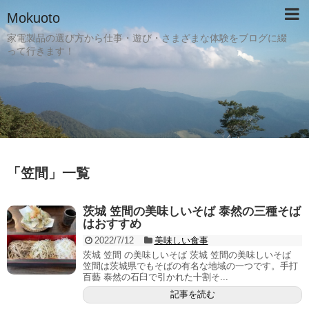
Mokuoto
家電製品の選び方から仕事・遊び・さまざまな体験をブログに綴
って行きます！
「
笠間
」
一覧
茨城 笠間の美味しいそば 泰然の三種そば
はおすすめ
2022/7/12
美味しい食事
茨城 笠間 の美味しいそば 茨城 笠間の美味しいそば
笠間は茨城県でもそばの有名な地域の一つです。手打
百藝 泰然の石臼で引かれた十割そ...
記事を読む