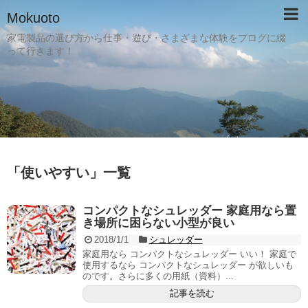
Mokuoto
家電製品の選び方から仕事・遊び・さまざまな体験をブログに綴
って行きます！
「
使いやすい
」
一覧
コンパクトなシュレッダー 家庭用なら置
き場所に困らない小型が良い
2018/1/1
シュレッダー
家庭用なら コンパクトなシュレッダー いい！ 家庭で
使用するなら コンパクトなシュレッダー が欲しいも
のです。さらに多くの用紙（資料）...
記事を読む