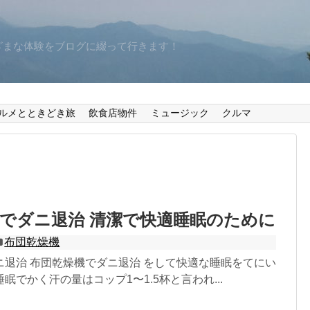
ざまな体験をブログに綴って行きます！
ルメとときどき旅
飲食店物件
ミュージック
クルマ
でダニ退治 清潔で快適睡眠のために
布団乾燥機
ニ退治 布団乾燥機でダニ退治 をして快適な睡眠をてにい
眠でかく汗の量はコップ1〜1.5杯と言われ...