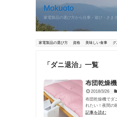
Mokuoto
家電製品の選び方から仕事・遊び・さま
家電製品の選び方
資格
美味しい食事
グ
「
ダニ退治
」
一覧
布団乾燥機
2018/3/26
布団乾燥機でダ
れたい！夜間の睡
記事を読む